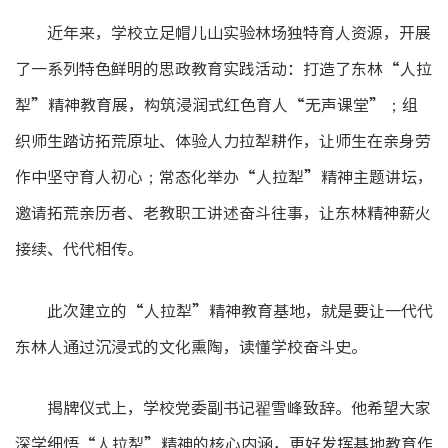
近年来，学校立足帽儿山实验林场独特育人资源，开展
了一系列特色鲜明的思政教育实践活动：打造了东林“人拉
犁”精神教育展，构筑浸润式红色育人“无声课堂”；组
织师生踏访拓荒原址、体验人力拉犁耕作，让师生在亲身劳
作中坚守育人初心；常态化举办“人拉犁”精神主题讲坛，
邀请拓荒亲历者、老教职工讲述奋斗往事，让东林精神薪火
接续、代代相传。
此次建立的“人拉犁”精神教育基地，就是要让一代代
东林人通过沉浸式的文化熏陶，读懂学校奋斗史。
揭牌仪式上，学校党委副书记翟雪峰致辞。他希望大家
深学细悟“人拉犁”精神的核心内涵，更好发挥基地教育作