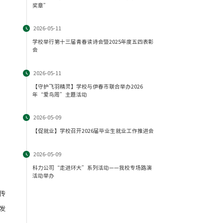
奖章”
2026-05-11
学校举行第十三届青春读诗会暨2025年度五四表彰
会
2026-05-11
【守护飞羽精灵】学校与伊春市联合举办2026
年“爱鸟周”主题活动
2026-05-09
【促就业】学校召开2026届毕业生就业工作推进会
2026-05-09
科力公司“走进环大”系列活动——我校专场路演
活动举办
传
发