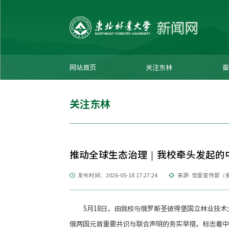
网站首页
关注东林
奋
关注东林
推动全球生态治理｜我校牵头发起的
发布时间：2026-05-18 17:27:24
来源: 党委宣传部（
5月18日，由我校与俄罗斯圣彼得堡国立林业技
俄两国元首重要共识与联合声明的务实举措，标志着中