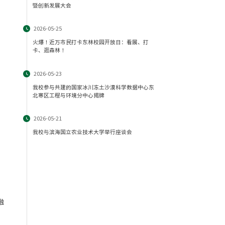
暨创新发展大会
2026-05-25
火爆！近万市民打卡东林校园开放日：看展、打
卡、逛森林！
2026-05-23
我校参与共建的国家冰川冻土沙漠科学数据中心东
北寒区工程与环境分中心揭牌
2026-05-21
我校与滨海国立农业技术大学举行座谈会
融