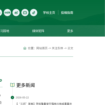
学校主页
投稿指南
学习园地
媒体矩阵
更多
位置：
网站首页
->
关注东林
->
正文
更多新闻
中
2026-05-22
阶
【“三问”答卷】学校隆重举行强林兴林成果展示