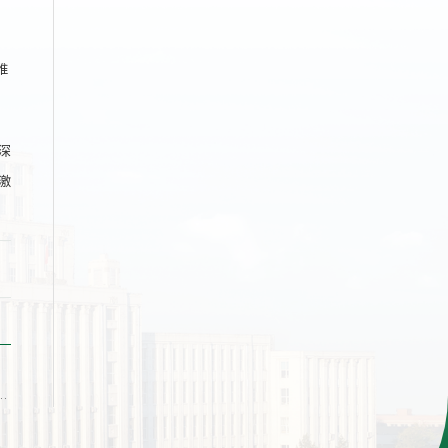
推
深
激