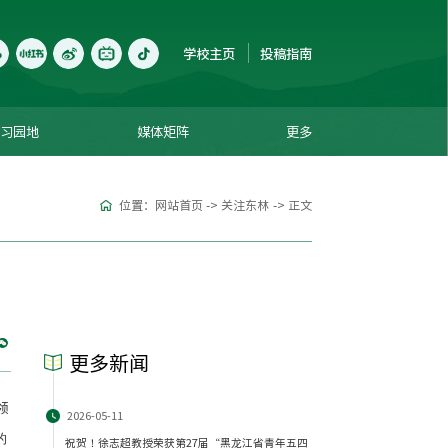
学校主页
投稿指南
学习园地
媒体矩阵
更多
位置：
网站首页
->
关注东林
->
正文
更多新闻
领
2026-05-11
的
祝贺！徐志超教授荣获第27届“黑龙江省青年五四