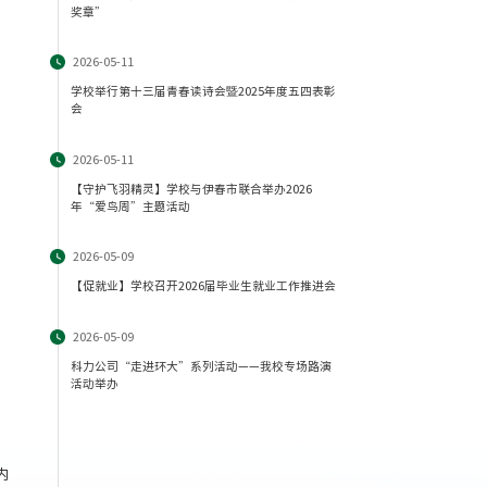
奖章”
2026-05-11
学校举行第十三届青春读诗会暨2025年度五四表彰
会
2026-05-11
【守护飞羽精灵】学校与伊春市联合举办2026
年“爱鸟周”主题活动
2026-05-09
【促就业】学校召开2026届毕业生就业工作推进会
2026-05-09
科力公司“走进环大”系列活动——我校专场路演
活动举办
内